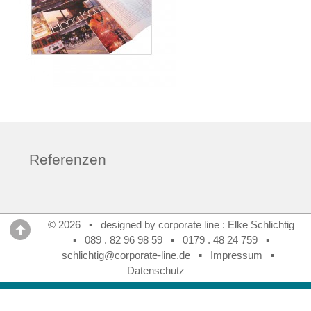
Referenzen
© 2026 ▪ designed by corporate line : Elke Schlichtig
▪
089 . 82 96 98 59
▪
0179 . 48 24 759
▪
schlichtig@corporate-line.de
▪
Impressum
▪
Datenschutz