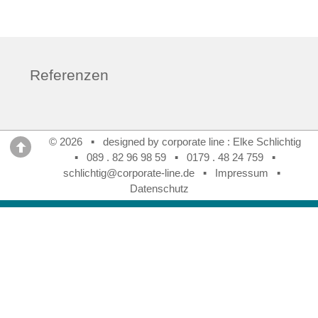
Referenzen
© 2026 ▪ designed by corporate line : Elke Schlichtig
▪
089 . 82 96 98 59
▪
0179 . 48 24 759
▪
schlichtig@corporate-line.de
▪
Impressum
▪
Datenschutz