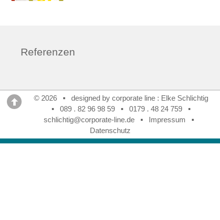
Referenzen
© 2026 ▪ designed by corporate line : Elke Schlichtig
▪
089 . 82 96 98 59
▪
0179 . 48 24 759
▪
schlichtig@corporate-line.de
▪
Impressum
▪
Datenschutz