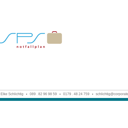
 Elke Schlichtig ▪
089 . 82 96 98 59
▪
0179 . 48 24 759
▪
schlichtig@corporate