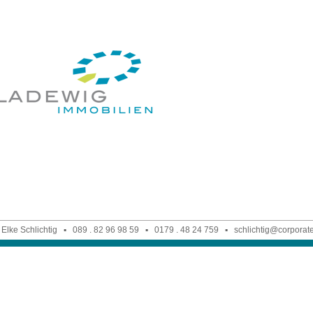
 Elke Schlichtig ▪
089 . 82 96 98 59
▪
0179 . 48 24 759
▪
schlichtig@corporate