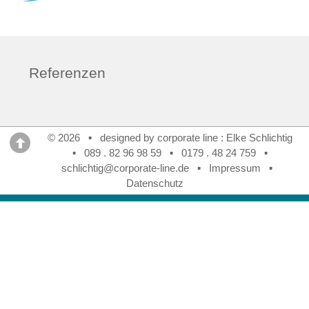
Referenzen
© 2026 ▪ designed by corporate line : Elke Schlichtig
▪
089 . 82 96 98 59
▪
0179 . 48 24 759
▪
schlichtig@corporate-line.de
▪
Impressum
▪
Datenschutz